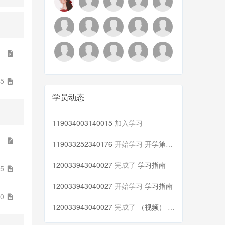
55
学员动态
119034003140015
加入学习
119033252340176
开始学习
开学第一课【刘洁】
120033943040027
完成了
学习指南
05
120033943040027
开始学习
学习指南
20
120033943040027
完成了
（视频） 网上学习心理指导【刘...