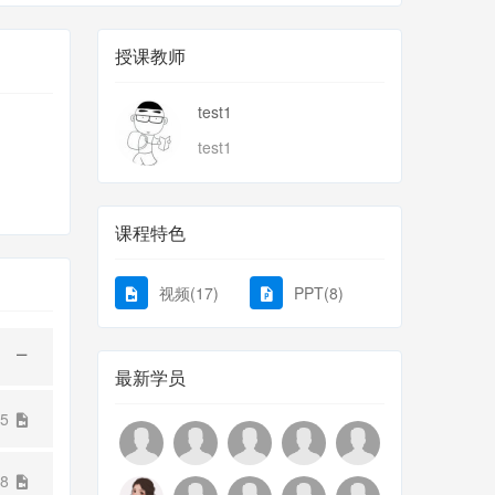
授课教师
test1
test1
课程特色
视频(17)
PPT(8)
最新学员
35
58