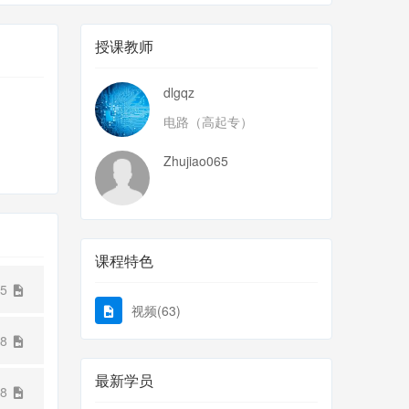
授课教师
dlgqz
电路（高起专）
Zhujiao065
课程特色
05
视频(63)
38
最新学员
08