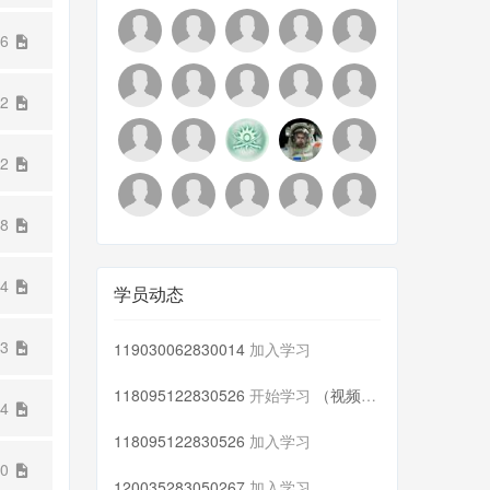
56
42
12
18
24
学员动态
13
119030062830014
加入学习
118095122830526
开始学习
（视频）第一讲
34
118095122830526
加入学习
20
120035283050267
加入学习