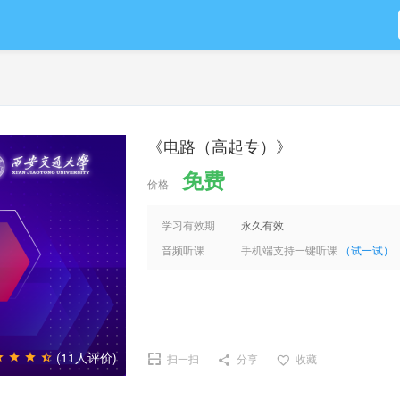
《电路（高起专）》
免费
价格
学习有效期
永久有效
音频听课
手机端支持一键听课
（试一试）
(11人评价)
扫一扫
分享
收藏