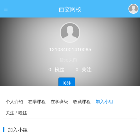
西交网校
121034001410065
暂无头衔
0
粉丝
｜
0
关注
关注
个人介绍
在学课程
在学班级
收藏课程
加入小组
关注 / 粉丝
加入小组