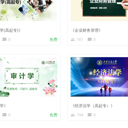
学(高起专)》
《企业财务管理》
0
免费
161
0
学》
《经济法学（高起专）》
0
免费
744
0