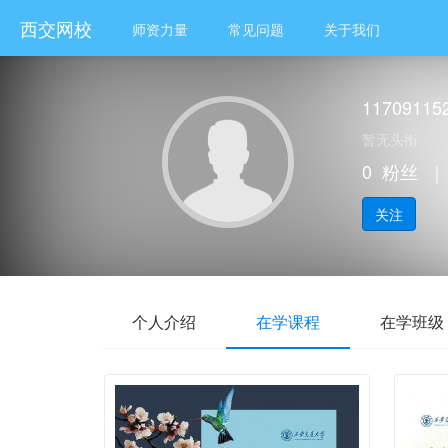
西交网校
师资力量
常见问题
关于我们
11709115
暂无头衔
0
粉丝
｜
关注
个人介绍
在学课程
在学班级