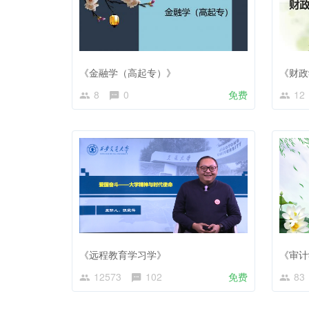
《金融学（高起专）》
《财政
8
0
免费
12
《远程教育学习学》
《审计
12573
102
免费
83