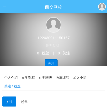
西交网校
122030911150167
暂无头衔
0
粉丝
｜
0
关注
关注
个人介绍
在学课程
在学班级
收藏课程
加入小组
关注 / 粉丝
关注
粉丝